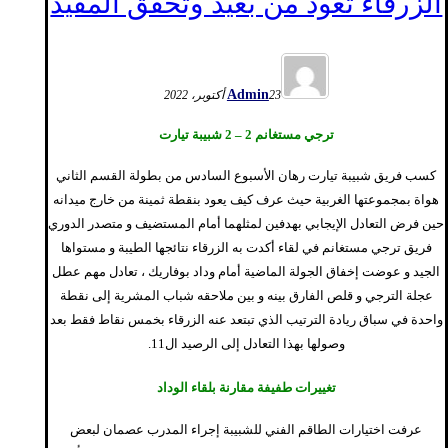
الزرقاء تعود من بعيد وتحقق المفيد
Admin
23 أكتوبر، 2022
ترجي مستغانم 2 – 2 شبيبة تيارت
كسب فريق شبيبة تيارت رهان الأسبوع السادس من بطولة القسم الثاني
هواة بمجموعتها الغربية حيث عرف كيف يعود بنقطة ثمينة من خارج ميدانه
حين فرض التعادل الإيجابي بهدفين لمثلهما أمام المستضيف و متصدر الدوري
فريق ترجي مستغانم في لقاء أكدت به الزرقاء نتائجها الطيبة و مستواها
الجيد و عوضت إخفاق الجولة الماضية أمام وداد بوفاريك ، تعادل مهم عطل
عجلة الترجي و قلص الفارق بينه و بين ملاحقه شباب المشرية إلى نقطة
واحدة في سباق ريادة الترتيب الذي تبتعد عنه الزرقاء بخمس نقاط فقط بعد
وصولها بهذا التعادل إلى الرصيد ال11.
تغييرات طفيفة مقارنة بلقاء الوداد
عرفت اختيارات الطاقم الفني للشبيبة إجراء المدرب عصمان لبعض