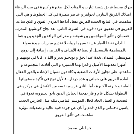
يدرك محيط فريق شبيبة تيارت و المتابع لكل صغيرة و كبيرة في بيت الزرقاء
امتلاك الفريق التيارتي لجواهر و عناصر مميزة في كل الخطوط و هي التي
ساهمت في النتائج الجيدة للفريق بفعل أداءها الفردي القوي و الذي ساعد
للفريق في تحقيق عودة قوية في الشوط الثاني، بعد نجاح كونشينغ المدرب
عصمان و تألق المهاجمين بن شوشة و مقراني الوافدين الجديدين و هما
اللذان نفضا الغبار عن نفسيهما و واصلا تقديم مباريات جيدة سواء
بالمساهمة بالتسجيل أو بصناعة الأهداف و الفرص ، إضافة إلى توهج
متوسطي الميدان بغدة عبد الحق و بودحيو نذير و اللذان كانا في يومهما و
أظهرا معدنهما الأصيل و قدراتهما المميزة و التي أفادت المجموعة و
ساعدتها على تجاوز الأوقات الصعبة بذكاء دون نسيان الإشادة بالدور الفعال
لقادة الفريق علي حماني و عدة دردار ، فالأول نجح في تأكيد مستوياتها
الطيبة و خبرته الكبيرة ، أما الثاني فرسم نفسه من الأفضل في مركزه في
البطولة بشكل عام و فاز بمحبة الحباش الذين باتوا يعتبرونه قدوة في
التضحية و العمل الجاد كحال الموسم الماضي مثله مثل الحارس الجديد
ياسين دحماني و الذي قدم و أبان عن جودة فنية عالية و تصديات مؤثرة
ساهمت في تألق الفريق.
خياطي محمد