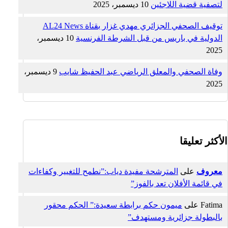
لتصفية قضية اللاجئين
10 ديسمبر، 2025
توقيف الصحفي الجزائري مهدي غزار بقناة AL24 News
الدولية في باريس من قبل الشرطة الفرنسية
10 ديسمبر،
2025
وفاة الصحفي والمعلق الرياضي عبد الحفيظ شايب
9 ديسمبر،
2025
الأكثر تعليقا
معروف
على
المترشحة مفيدة دياب:”نطمح للتغيير وكفاءات
في قائمة الأفلان تعد بالفوز”
Fatima
على
ميمون حكم برابطة سعيدة:” الحكم محقور
بالبطولة جزائرية ومستهدف”