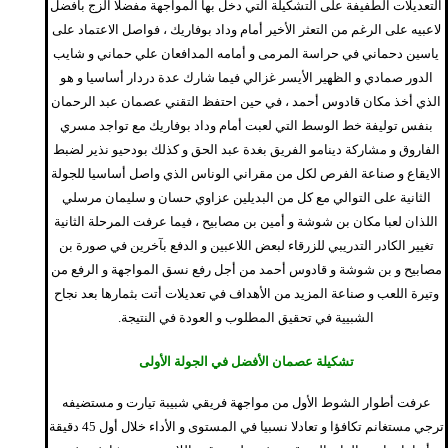
التعديلات الطفيفة على التشكيلة التي دخل بها المواجهة مفضلا الزج بأفضل
لاعبيه على الرغم من التعثر الأخير أمام وداد بوفاريك ، فواصل الاعتماد على
ياسين دحماني في حراسة المرمى و أمامه المدافعان علي حماني و شايب
الدور صمادي و الظهير الأيسر غزالي فيما شارك عدة دردار أساسيا و هو
الذي أخذ مكان قادوس أحمد ، في حين احتفظ التقني عصمان عبد الرحمان
بنفس توليفة خط الوسط التي لعبت أمام وداد بوفاريك مع تواجد مسري
الفاروق و مشاركة دينامو الفريق بغدة عبد الحق و كذلك بودحيو نذير لضبط
الايقاع و صناعة الفرص لكل من مقراني الوناس الذي واصل أساسيا للجولة
الثانية على التوالي مع كل من البديلين عزاوي حسان و سليمان مرسلي
اللذان لعبا مكان بن شوشة و أمين بن مصابيح ، فيما عرفت المرحلة الثانية
تغيير الكادر التدريبي للزرقاء لبعض اللاعبين و الدفع بآخرين في صورة بن
مصابيح و بن شوشة و قادوس أحمد من أجل رفع نسق المواجهة و الرفع من
وتيرة اللعب و صناعة المزيد من الأهداف في تعديلات أتت بثمارها بعد نجاح
الشبيية في تحقيق المطلوب و العودة في النتيجة.
تشكيلة عصمان الأفضل في الجولة الأولى
عرفت أطوار الشوط الأول من مواجهة فريقي شبيبة تيارت و مستضيفه
ترجي مستغانم تكافؤا و تعادلا نسبيا في المستوى و الأداء خلال أول 45 دقيقة