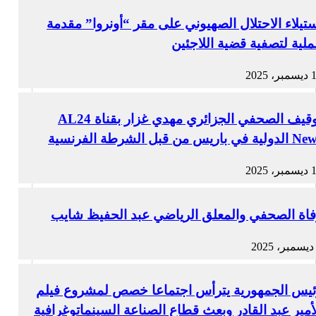
تيلاء الاحتلال الصهيوني على مقر “أونروا” مقدمة
لية لتصفية قضية اللاجئين
، 2025
توقيف الصحفي الجزائري مهدي غزار بقناة AL24
ية في باريس من قبل الشرطة الفرنسية
، 2025
اة الصحفي والمعلق الرياضي عبد الحفيظ شايب
ئيس الجمهورية يترأس اجتماعا خصص لمشروع فيلم
أمير عبد القادر وبعث قطاع الصناعة السينماتوغرافية