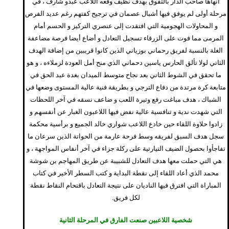
أنهاها صاحب الدار بالتفوق بهدف نظيف وقعه اللاعب عبدو شارف ، في
مرحلة أولى لم يوفق فيها أشبال عصمان في ترجيح كفتهم رغم عديد الفرص
و المحاولات الهجومية التي افتقدت إلى عنصري التركيز و الحسم أمام
المرمى مما فوت على الزرقاء تسجيل التعادل و أضاع أيضا فرصة مضاعفة
الغلة بالنسبة لفريق رحماني بوزياني الذين كانوا قريبين من إضافة الهدف
الثاني لولا تألق الحارس ياسين دحماني الذي منح أمل العودة لزملاءه ، و هو
ما تحقق في الشوط الثاني بعد نجاح متوسط الميدان بغدة عبد الحق في
متابعة كرة مرتدة من دفاع الترجي و بطريقة فنية عالية المستوى وضعها في
الشباك ، هدف مباغت رفع وتيرة اللعب و ضاعف نسقه في آخر اللحظات
التي شهدت ندية و تنافسية عالية نفض فيها اللاعبون الغبار عن أنفسهم و
زادوا حلاوة اللقاء حين خادع اللاعب شواري خالد الجميع و برأسية محكمة
سجل هدف السبق لفريقه وسط فرحة عارمة من الحواتة الذين سرعان ما
تفاجأوا بحصول الضيف التيارتية على ركلة جزاء في آخر أنفاس المواجهة ، و
هي التي حملت معها هدف التعادل للشبيبة عن طريق المهاجم بن شوشة
محمد الذي أعاد اللقاء إلى نقطة البداية و كتب السطر الأخير في كتاب
المباراة التي افترق فيها الناديان على نتيجة التعادل باقتحام النقاط نقطة
لكل فريق.
شخصية اللاعبين صنعت الفارق في المرحلة الثانية