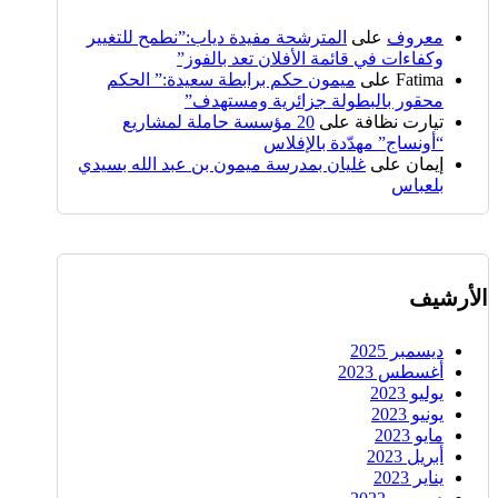
معروف
على
المترشحة مفيدة دياب:”نطمح للتغيير
وكفاءات في قائمة الأفلان تعد بالفوز”
Fatima
على
ميمون حكم برابطة سعيدة:” الحكم
محقور بالبطولة جزائرية ومستهدف”
تيارت نظافة
على
20 مؤسسة حاملة لمشاريع
“أونساج” مهدّدة بالإفلاس
إيمان
على
غليان بمدرسة ميمون بن عبد الله بسيدي
بلعباس
الأرشيف
ديسمبر 2025
أغسطس 2023
يوليو 2023
يونيو 2023
مايو 2023
أبريل 2023
يناير 2023