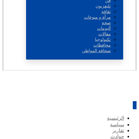
فن
تليفزيون
ثقافة
مرأة و منوعات
صحة
ألبومات
مقالات
تكنولوجيا
محافظات
صحافة المواطن
الرئيسية
سياسة
تقارير
حوادث