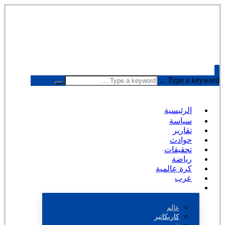
Type a keyword ...
الرئيسية
سياسة
تقارير
حوادث
تحقيقات
رياضة
كرة عالمية
عرب
المزيد
عالم
كاريكاتير