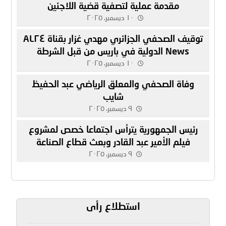
مقدمة عملية لتصفية قضية اللاجئين
١٠ ديسمبر، ٢٠٢٥
توقيف الصحفي الجزائري مهدي غزار بقناة AL٢٤
News الدولية في باريس من قبل الشرطة
الفرنسية
١٠ ديسمبر، ٢٠٢٥
وفاة الصحفي والمعلق الرياضي عبد الحفيظ
شايب
٩ ديسمبر، ٢٠٢٥
رئيس الجمهورية يترأس اجتماعا خصص لمشروع
فيلم الأمير عبد القادر وبعث قطاع الصناعة
السينماتوغرافية
٩ ديسمبر، ٢٠٢٥
استطلاع رأى