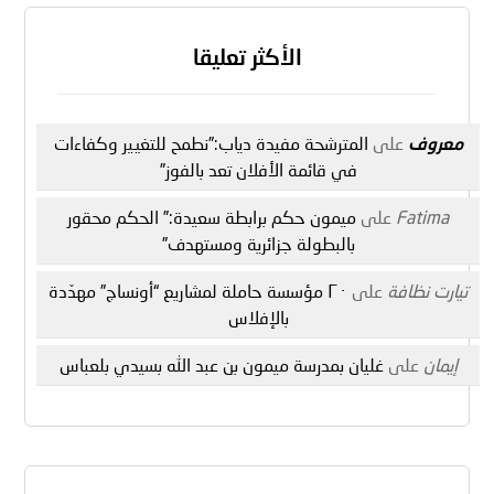
الأكثر تعليقا
معروف
على
المترشحة مفيدة دياب:”نطمح للتغيير وكفاءات
في قائمة الأفلان تعد بالفوز”
Fatima
على
ميمون حكم برابطة سعيدة:” الحكم محقور
بالبطولة جزائرية ومستهدف”
تيارت نظافة
على
٢٠ مؤسسة حاملة لمشاريع “أونساج” مهدّدة
بالإفلاس
إيمان
على
غليان بمدرسة ميمون بن عبد الله بسيدي بلعباس