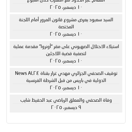
١٠ ديسمبر، ٢٠٢٥
السيد سعيود يعرض مشروع قانون المرور أمام اللجنة
المختصة
١٠ ديسمبر، ٢٠٢٥
استيلاء الاحتلال الصهيوني على مقر “أونروا” مقدمة عملية
لتصفية قضية اللاجئين
١٠ ديسمبر، ٢٠٢٥
توقيف الصحفي الجزائري مهدي غزار بقناة AL٢٤ News
الدولية في باريس من قبل الشرطة الفرنسية
١٠ ديسمبر، ٢٠٢٥
وفاة الصحفي والمعلق الرياضي عبد الحفيظ شايب
٩ ديسمبر، ٢٠٢٥