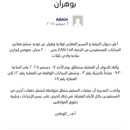
بوهران
Admin
٦ ديسمبر، ٢٠٢٥
أعلن ديوان الترقية و التسيير العقاري لولاية وهران عن موعد تسليم مفاتيح
السكنات للمستفيدين من الحصة ٤٨٨/١٥٨ بحي ٢٠٠٠ سكن عمومي إيجاري
ببلدية وادي تليلات.
وأفاد الديوان أن العملية ستنطلق يوم الأحد ٠٧ ديسمبر ٢٠٢٥ على الساعة
٠٩:٣٠ صباحاً بالتجزئة رقم ٠٣، وتشمل السكنات الواقعة من العمارة رقم ١٢ إلى
العمارة رقم ١٨.
وأكدت المديرية أن عمليات التسليم ستظل متواصلة لتشمل دفعات أخرى من
المستفيدين خلال الأيام المقبلة، في إطار الحرص على تيسير الإجراءات وتلبية
حقوق المواطنين.
أ.ف _ الوطني