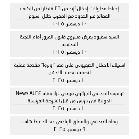
إحباط محاولات إدخال أزيد من ٢٦ قنطارا من الكيف
المعالج عبر الحدود مع المغرب خلال أسبوع
١٠ ديسمبر، ٢٠٢٥
السيد سعيود يعرض مشروع قانون المرور أمام اللجنة
المختصة
١٠ ديسمبر، ٢٠٢٥
استيلاء الاحتلال الصهيوني على مقر “أونروا” مقدمة عملية
لتصفية قضية اللاجئين
١٠ ديسمبر، ٢٠٢٥
توقيف الصحفي الجزائري مهدي غزار بقناة AL٢٤ News
الدولية في باريس من قبل الشرطة الفرنسية
١٠ ديسمبر، ٢٠٢٥
وفاة الصحفي والمعلق الرياضي عبد الحفيظ شايب
٩ ديسمبر، ٢٠٢٥