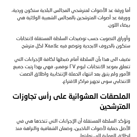
أما ورقة عد الأصوات لمترشحي المجالس البلدية ستكون وردية،
وورقة عد أصوات المترشحين بالمجالس الشعبية الولائية هي
بيضاء اللون
.
وأوراق التصويت حسب توضيحات السلطة المستقلة لانتخابات
ستكون بالحروف الابجدية وتوضع فيه علامة
X
لكل مترشح
.
نضيف الى هذا بأن السلطة أمام ضبطها لكافة الإجراءات التي
تتعلق بموعد الانتخابات ليوم
٢٧
نوفمبر، فهي بهذا رتيت جميع
الأمور ولم يتبق بعد انتهاء الحملة الإنتخابية واطلاق الصمت
الانتخابي سوى تجهيز مراكز الاقتراع
.
الملصقات العشوائية على رأس تجاوزات
المترشحين
وتؤكد السلطة المستقلة أن الإجراءات التي تتخذها هي في
الأصل حماية لأصوات الناخبين، وضمان الشفافية والنزاهة منذ
انطلاق العملية الى نهايتها
.