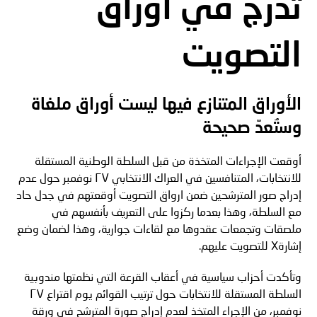
تُدرج في أوراق
التصويت
الأوراق المتنازع فيها ليست أوراق ملغاة
وستُعدّ صحيحة
أوقعت الإجراءات المتخذة من قبل السلطة الوطنية المستقلة
للانتخابات، المتنافسين في العراك الانتخابي
٢٧
نوفمبر حول عدم
إدراج صور المترشحين ضمن ارواق التصويت أوقعتهم في جدل حاد
مع السلطة، وهذا بعدما ركزوا على التعريف بأنفسهم في
ملصقات وتجمعات عقدوها مع لقاءات جوارية، وهذا لضمان وضع
إشارة
X
للتصويت عليهم
.
وتأكدت أحزاب سياسية في أعقاب القرعة التي نظمتها مندوبية
السلطة المستقلة للانتخابات حول ترتيب القوائم يوم اقتراع
٢٧
نوفمبر، من الإجراء المتخذ لعدم إدراج صورة المترشح في ورقة