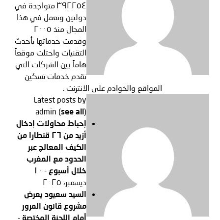
٣٩٢٢٥٤ متواجدة في
دولتين وتعمل في هذا
المجال منذ ٢٠٠٥
وقدمت خدماتها بأحدث
التقنيات واحتلت موقعاً
هاماً بين الشركات التي
تقدم خدمات تسكين
المواقع والخوادم على الانترنت .
Latest posts by
admin
(
see all
)
إحباط محاولات إدخال
أزيد من ٢٦ قنطارا من
الكيف المعالج عبر
الحدود مع المغرب
خلال أسبوع
- ١٠
ديسمبر، ٢٠٢٥
السيد سعيود يعرض
مشروع قانون المرور
أمام اللجنة المختصة
-