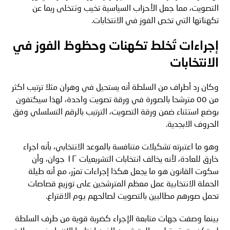
التصويت، مما جعل الأحزاب السياسية تخيب وتتخلى ربما عن
تكهناتها التي تخص الفوز في الانتخابات
.
إجراءات تُخلط تكهنات وحظوظ الفوز في
الانتخابات
وكان رد أطراف من السلطة أنه يستحيل في وهران مثلا ترتيب اكثر
من
٥٥
مترشحا بالصورة في ورقة تصويت واحدة، لهذا سيكتفون
بوضع استثناء ضمن ورقة التصويت، الترتيب بالرقم التسلسلي وفق
الحروف الابجدية
.
وهو ما اعتبرته تشكيلات متنافسة بالموعد الانتخابي، بأنه اجراء
خارق للعادة، لأنه يخالف انتخابات التشريعيات
١٢
جوان، وأن
سكوت القانون هو ما يجعل هكذا إجراءات تمرّر، مع أنه طيلة
الحملة الانتخابية عمل معظم المترشحين على توزيع قصاصات
تحمل صورهم مطالبين بالتصويت لصالحهم يوم الاقتراع
.
بينما وصفت جهات متابعة الإجراء كضربة قوية من طرف السلطة