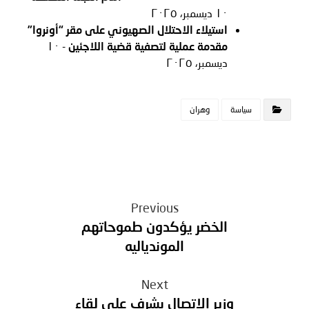
١٠ ديسمبر، ٢٠٢٥
استيلاء الاحتلال الصهيوني على مقر “أونروا”
مقدمة عملية لتصفية قضية اللاجئين
- ١٠
ديسمبر، ٢٠٢٥
سياسة
وهران
Previous
الخضر يؤكدون طموحاتهم
الموندياليه
Next
وزير الاتصال يشرف على لقاء