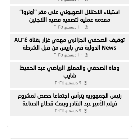
استيلاء الاحتلال الصهيوني على مقر “أونروا”
مقدمة عملية لتصفية قضية اللاجئين
١٠ ديسمبر، ٢٠٢٥
توقيف الصحفي الجزائري مهدي غزار بقناة AL٢٤
News الدولية في باريس من قبل الشرطة
الفرنسية
١٠ ديسمبر، ٢٠٢٥
وفاة الصحفي والمعلق الرياضي عبد الحفيظ
شايب
٩ ديسمبر، ٢٠٢٥
رئيس الجمهورية يترأس اجتماعا خصص لمشروع
فيلم الأمير عبد القادر وبعث قطاع الصناعة
السينماتوغرافية
٩ ديسمبر، ٢٠٢٥