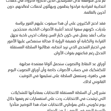
لم تكن متوقعة لدى المترشحين الذين اختاروا الانزواء في حملات
انتخابية انفرادية فراحوا ينظمون ويهلّلون لحملات لصالحهم، دون
آخرين بالقائمة
.
فقد احتج الكثيرون على أن هذا سيفوت عليهم الفوز برئاسة
بلديات، كونهم سعوا لحصد أغلبية الأصوات الناخبة، متحجّجين
بجانب أعقد يتمثل في كون كبار السن وفئات اخرى ناخبة تجهل
القراءة والكتابة أو ضعيفة الرؤية لا محالة ستنعكس عليها الأمور
في اختيار الشخص الذي تريد انتخابه، فطالبوا السلطة المستقلة
التدخل رغم قناعتهم بفوات الأوان
.
أوراق عد النقاط والتصويت ستحمل ألوانا معتمدة مجابهة
للتكشكيك في حساب الأصوات خاصة وأن أوراق التصويت اليوم
هي جاهزة، وستعمل السلطة على تسليمها في التوقيت
القانوني لذلك
.
نشير إلى أن السلطة المستقلة للانتخابات بمفاجأتها للتشكيلات
التي ترشحت في الانتخابات، ردت على استفسارات تم رفعها خلال
يوم تكويني خاص بمؤطري الانتخابات فجاء هذا التوضيح متأخرا
بالنسبة اليهم في اليوم
١٠
من الحملة
.