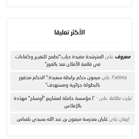
الأكثر تعليقا
معروف
على
المترشحة مفيدة دياب:”نطمح للتغيير وكفاءات
في قائمة الأفلان تعد بالفوز”
Fatima
على
ميمون حكم برابطة سعيدة:” الحكم محقور
بالبطولة جزائرية ومستهدف”
تيارت نظافة
على
٢٠ مؤسسة حاملة لمشاريع “أونساج” مهدّدة
بالإفلاس
إيمان
على
غليان بمدرسة ميمون بن عبد الله بسيدي بلعباس