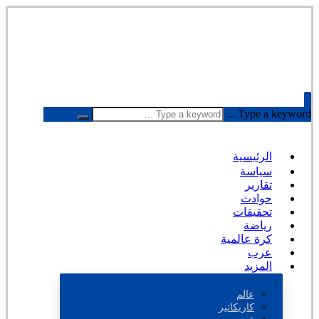
Type a keyword ...
الرئيسية
سياسة
تقارير
حوادث
تحقيقات
رياضة
كرة عالمية
عرب
المزيد
عالم
كاريكاتير