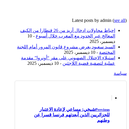
Latest posts by admin
(
see all
)
إحباط محاولات إدخال أزيد من 26 قنطارا من الكيف
المعالج عبر الحدود مع المغرب خلال أسبوع
- 10
ديسمبر، 2025
السيد سعيود يعرض مشروع قانون المرور أمام اللجنة
المختصة
- 10 ديسمبر، 2025
استيلاء الاحتلال الصهيوني على مقر “أونروا” مقدمة
عملية لتصفية قضية اللاجئين
- 10 ديسمبر، 2025
سياسة
شيخي: مساعي لإعادة الاعتبار
Previous
للجزائريين الذين أبعدتهم فرنسا قسرا عن
وطنهم