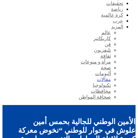
تحقيقات
رياضة
كرة عالمية
عرب
المزيد
عالم
كاريكاتير
فن
تليفزيون
ثقافة
مرأة و منوعات
صحة
ألبومات
مقالات
تكنولوجيا
محافظات
صحافة المواطن
الأمين الوطني للجالية بحمس أمين
علوش في حوار للوطني “نخوض معركة