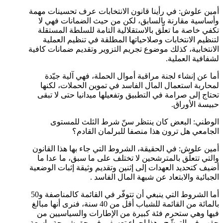
أمين علوش: في رأينا قانون الانتخابات عرف تحسينات مهمة
وأساسية مقارنة بالسابق، لكن من حيث الضمانات فهي لا
تكفي خاصة ما تعلّق بالاستقلالية التامة للسلطة المستقلة
لتنظيم الانتخابات وصلاحياتها المطلقة في تنظيم العملية
الانتخابية، كذلك موضوع تجريم التزوير وتقديم ضمانات كافية
لشفافية العملية.
أما عن إنشاء لجنة مراقبة أموال الحملة، فهي آلية جيّدة
لمحاربة استعمال المال الفاسد في تموين الحملات، لكنها
تحتاج إلى صرامة في التطبيق وتفعيلها ميدانيا حتى لا تبقى
حبيسة الأوراق.
الوطني: البعض كان ينتظر سنّ شرط الثلث للمستوى
الجامعي هل ترون هذا منصفا للبرلمان القادم؟
أمين علوش: في الحقيقة، الشروط التي جاء بها هذا القانون
والتي تتعلّق بالمترشحين لا تختلف على ما سبق، ما عدا ما
أضيف كتحديد العهدات إلى إثنين وتقديم وثيقة إثبات الوضعية
الجبائية والابتعاد عن شبهة المال الفاسد .
أما الشروط التي ينبغي أن تتوفّر في القائمة كالمناصفة و50
بالمائة من القائمة للشباب أقل من 40 سنة، فنرى أنها مبالغ
فيها وهي ستحرم فئة كبيرة من الإطارات والسياسيين من
حقهم في الترشّح وهذا إجراء تعسفي في حق شريحة واسعة