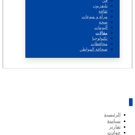
فن
تليفزيون
ثقافة
مرأة و منوعات
صحة
ألبومات
مقالات
تكنولوجيا
محافظات
صحافة المواطن
الرئيسية
سياسة
تقارير
حوادث