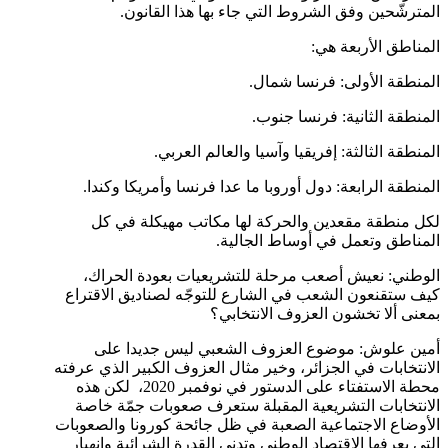
المترشّحين وفق الشروط التي جاء بها هذا القانون.
المناطق الأربعة هي:
المنطقة الأولى: فرنسا شمال.
المنطقة الثانية: فرنسا جنوب.
المنطقة الثالثة: إفريقيا وآسيا والعالم العربي.
المنطقة الرابعة: دول أوروبا ما عدا فرنسا وأمريكا وكندا.
لكل منطقة مقعدين والحركة لها مكاتب مهيكلة في كل
المناطق وتعمل في أوساط الجالية.
الوطني: نعيش أصعب مرحلة للتشريعيات بعودة الحراك،
كيف ستقنعون الشعب في الشارع للتوجّه لصناديق الاقتراع
بمعنى ألا تخشون العزوف الانتخابي؟
أمين علوش: موضوع العزوف الشعبي ليس جديدا على
الانتخابات في الجزائر، وخير مثال العزوف الكبير الذي عرفته
محطة الاستفتاء على الدستور في نوفمبر 2020، لكن هذه
الانتخابات التشريعية المقبلة ستعرف صعوبات جمّة خاصة
الأوضاع الاجتماعية الصعبة في ظل جائحة كورونا والصعوبات
التي يعرفها الاقتصاد الوطني وتدني القدرة الشرائية وانهيار