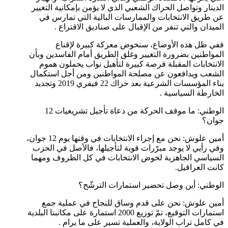
الدينار وتواصل الحراك الشعبي الذي لا يؤمن بإمكانية التغيير
عن طريق الانتخابات والممارسات البالية التي تمارس في
الميدان والتي تنفر من الإقبال على صناديق الاقتراع .
ففي ظل هذه الأوضاع، سنخوض معركة كبيرة لإقناع
المواطنين بضرورة التغيير وغلق الطريق أمام الفاسدين وبأن
الانتخابات المقبلة فرصة كبيرة لتأهيل نواب يحملون هموم
الشعب ويدافعون عن مصلحة المواطنين ومن أجل استكمال
بناء المؤسسات الشرعية بعد حراك 22 فيفري 2019 وتجديد
الخارطة السياسية .
الوطني: ما موقف الحركة من دعاة تأجيل تشريعيات 12
جوان؟
أمين علوش: نحن مع إجراء الانتخابات في وقتها يوم 12 جوان،
وفي رأيي لا يوجد مبرّرات قوية لتأجيلها، فالأصل في الحزب
السياسي الجاهزية لخوض الانتخابات في كل الظروف ومهما
كانت العراقيل.
الوطني: أين وصل تحضير استمارات الترشّح؟
أمين علوش: نحن على قدم وساق للنجاح في عملية جمع
استمارات التوقيع، تمّ توزيع 2000 استمارة على مكاتبنا البلدية
في كامل تراب الولاية، والعملية تسير على ما يرام .