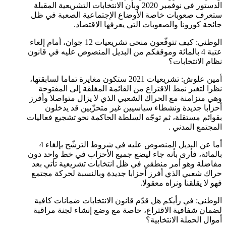
الدستور في نوفمبر 2020 وبأن الانتخابات التشريعية المقبلة
ستعرف صعوبات خاصة الأوضاع الإجتماعية الصعبة في ظل
جائحة كورونا والصعوبات التي يعرفها الاقتصاد.
الوطني: كيف تتوقّعون منحى تشريعيات 12 جوان، أمام إلغاء
عتبة 4 بالمائة وموقفكم من البديل المنصوص عليه في قانون
نظام الانتخابات؟
أمين علوش: تشريعيات 2021 ستكون مغايرة تماما لسابقتها،
نظرا لتغير نمط الاقتراع من القائمة المغلقة إلى المفتوحة
وهي متزامنة مع الحراك الشعبي الذي لا يزال متواصلا وأفرز
أحزابا جديدة ونشطاء سياسيين غير متحزّبين قد يدخلون
بقوائم مستقلة، ثم توجّه السلطة الحاكمة نحو تشجيع فعاليات
المجتمع المدني .
أما عن البديل المنصوص عليه في شروط الترشّح بإلغاء 4
بالمائة، فأرى بأنه جاء ليضع جميع الأحزاب في خط واحد دون
مفاضلة وهو أمر منطقي في ظل انتخابات تشريعية تأتي بعد
حراك شعبي الذي أفرز أحزابا جديدة وبالنسبة لحركة مجتمع
فهو لا يقلقنا ونراه معقولا.
الوطني: في رأيكم هل قدّم قانون الانتخابات ضمانات كافية
لضمان شفافية الاقتراع، خاصة مع وضع إنشاء لجنة مراقبة
أموال الحملة الانتخابية؟