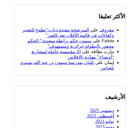
الأكثر تعليقا
معروف
على
المترشحة مفيدة دياب:”نطمح للتغيير
وكفاءات في قائمة الأفلان تعد بالفوز”
Fatima
على
ميمون حكم برابطة سعيدة:” الحكم
محقور بالبطولة جزائرية ومستهدف”
تيارت نظافة
على
20 مؤسسة حاملة لمشاريع
“أونساج” مهدّدة بالإفلاس
إيمان
على
غليان بمدرسة ميمون بن عبد الله بسيدي
بلعباس
الأرشيف
ديسمبر 2025
أغسطس 2023
يوليو 2023
يونيو 2023