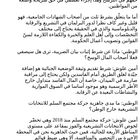
من المواطنين.
أما ما يتعلّق بشرط ثلث من أصحاب الشهادات الجامعية، فهو
قليل وغير كاف نظرا لدور البرلمان في التشريع والرقابة
والدبلوماسية والذي في الحقيقة يحتاج إلى مختلف
التخصّصات وإلى أهل العلم والخبرة والكفاءة اللازمة لسنّ
القوانين وتصويب أعمال الحكومة.
الوطني: ماذا عن شرط إثبات بيان الضريبة، ترى هل سيصفي
فعلا أصحاب المال الوسخ؟
أمين علوش: شرط تقديم وثيقة الوضعية الجبائية هو إضافة
جيّدة لغلق الطريق أمام الفاسدين ولكن يحتاج إلى مراقبة
صارمة في الميدان، خاصة أن المال الفاسد متداول خارج
الأطر الرسمية وهو موجود أساسا في السوق الموازية
والنشاطات البعيدة عن الرقابة.
الوطني: ما مدى جاهزية حركة مجتمع السلم للانتخابات
التشريعية خارج الوطن؟
أمين علوش: حركة مجتمع السلم منذ 2018 وهي تحضّر
لخوض الانتخابات التشريعية والفوز بمقاعد على مستوى
المناطق الأربعة للجالية، فمن حيث الجاهزية نحن في المحطة
الأخيرة من التحضير والمنافسة، ألا وهي ضبط قوائم