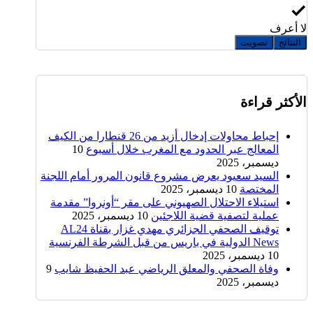
لا أعرف
النتائج
تصويت
الأكثر قراءة
إحباط محاولات إدخال أزيد من 26 قنطارا من الكيف
المعالج عبر الحدود مع المغرب خلال أسبوع
10
ديسمبر، 2025
السيد سعيود يعرض مشروع قانون المرور أمام اللجنة
المختصة
10 ديسمبر، 2025
استيلاء الاحتلال الصهيوني على مقر “أونروا” مقدمة
عملية لتصفية قضية اللاجئين
10 ديسمبر، 2025
توقيف الصحفي الجزائري مهدي غزار بقناة AL24
News الدولية في باريس من قبل الشرطة الفرنسية
10 ديسمبر، 2025
وفاة الصحفي والمعلق الرياضي عبد الحفيظ شايب
9
ديسمبر، 2025