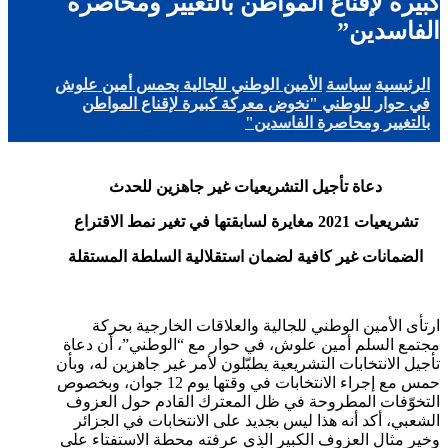
كبيرة لإقناع المواطن بالتغيير ومحاصرة
الفاسدين”
الرئيسية
سياسة
الأمين الوطني للجالية بحمس أمين علوش
في حوار للوطني "نخوض معركة كبيرة لإقناع المواطن
بالتغيير ومحاصرة الفاسدين"
دعاة تأجيل التشريعيات غير جاهزين للحدث
تشريعيات 2021 مغايرة لسابقتها في تغير نمط الاقتراع
الضمانات غير كافية لضمان استقلالية السلطة المستقلة
ارتأى الأمين الوطني للجالية والعلاقات الخارجية بحركة
مجتمع السلم أمين علوش، في حوار مع “الوطني”، أن دعاة
تأجيل الانتخابات التشريعية يطبّلون لأمر غير جاهزين له، وبأن
حمس مع إجراء الانتخابات في وقتها يوم 12 جوان، وبخصوص
التخوّفات المطروحة في ظل المعترك القادم حول العزوف
الشعبي، أكد أنه هذا ليس بجديد على الانتخابات في الجزائر
وخير مثال العزوف الكبير الذي عرفته محطة الاستفتاء على